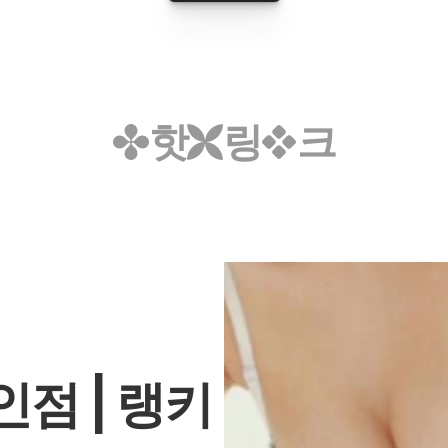
핫
링
크
인점 | 랭키