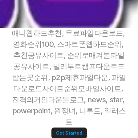
애니웹하드추천, 무료파일다운로드, 
영화순위100, 스마트폰웹하드순위, 
추천공유사이트, 순위로매겨본파일
공유사이트, 빌리부트캠프다운로드
받는곳순위, p2p제휴파일다운, 파일
다운로드사이트순위모바일사이트, 
진격의거인다운블로그, news, star, 
powerpoint, 원정녀, 나루토, 일러스
트
Get Started